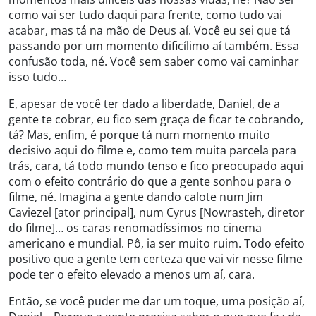
como vai ser tudo daqui para frente, como tudo vai
acabar, mas tá na mão de Deus aí. Você eu sei que tá
passando por um momento dificílimo aí também. Essa
confusão toda, né. Você sem saber como vai caminhar
isso tudo…
E, apesar de você ter dado a liberdade, Daniel, de a
gente te cobrar, eu fico sem graça de ficar te cobrando,
tá? Mas, enfim, é porque tá num momento muito
decisivo aqui do filme e, como tem muita parcela para
trás, cara, tá todo mundo tenso e fico preocupado aqui
com o efeito contrário do que a gente sonhou para o
filme, né. Imagina a gente dando calote num Jim
Caviezel [ator principal], num Cyrus [Nowrasteh, diretor
do filme]… os caras renomadíssimos no cinema
americano e mundial. Pô, ia ser muito ruim. Todo efeito
positivo que a gente tem certeza que vai vir nesse filme
pode ter o efeito elevado a menos um aí, cara.
Então, se você puder me dar um toque, uma posição aí,