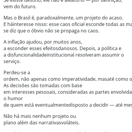
Se existe destino, ele não é aleatório — por definição,
vem do futuro.
Mas o Brasil é, paradoxalmente, um projeto do acaso.
E háinteresse nisso: esse caos oficial esconde todas as m
se diz que o óbvio não se propaga no caos.
A inflação ajudou, por muitos anos,
a esconder esses efeitosdanosos. Depois, a política e
a disfuncionalidadeinstitucional resolveram assumir o
serviço.
Perdeu-se a
ordem, não apenas como imperatividade, masaté como orga
As decisões são tomadas com base
em interesses pessoais, consideradas as partes envolvida
o humor
de quem está eventualmentedisposto a decidir — até m
Não há mais nenhum projeto ou
plano além das narrativasvoláteis.