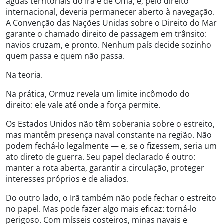
águas territoriais do Irã e de Omã, e, pelo direito
internacional, deveria permanecer aberto à navegação.
A Convenção das Nações Unidas sobre o Direito do Mar
garante o chamado direito de passagem em trânsito:
navios cruzam, e pronto. Nenhum país decide sozinho
quem passa e quem não passa.
Na teoria.
Na prática, Ormuz revela um limite incômodo do
direito: ele vale até onde a força permite.
Os Estados Unidos não têm soberania sobre o estreito,
mas mantêm presença naval constante na região. Não
podem fechá-lo legalmente — e, se o fizessem, seria um
ato direto de guerra. Seu papel declarado é outro:
manter a rota aberta, garantir a circulação, proteger
interesses próprios e de aliados.
Do outro lado, o Irã também não pode fechar o estreito
no papel. Mas pode fazer algo mais eficaz: torná-lo
perigoso. Com mísseis costeiros, minas navais e