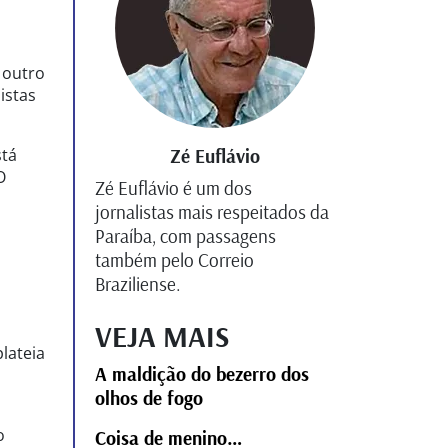
 outro
istas
stá
Zé Euflávio
O
Zé Euflávio é um dos
jornalistas mais respeitados da
Paraíba, com passagens
também pelo Correio
Braziliense.
VEJA MAIS
lateia
A maldição do bezerro dos
olhos de fogo
o
Coisa de menino…