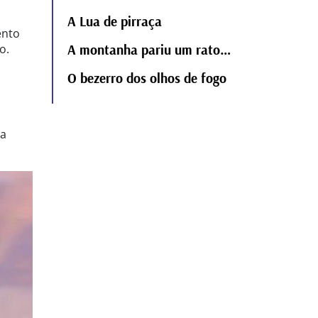
A Lua de pirraça
ento
o.
A montanha pariu um rato…
O bezerro dos olhos de fogo
o
ia