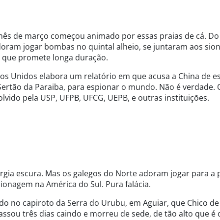
o mês de março começou animado por essas praias de cá. Do
oram jogar bombas no quintal alheio, se juntaram aos sion
ra que promete longa duração.
os Unidos elabora um relatório em que acusa a China de e
rtão da Paraiba, para espionar o mundo. Não é verdade. 
lvido pela USP, UFPB, UFCG, UEPB, e outras instituições.
rgia escura. Mas os galegos do Norte adoram jogar para a p
ionagem na América do Sul. Pura falácia.
ado no capiroto da Serra do Urubu, em Aguiar, que Chico de
assou três dias caindo e morreu de sede, de tão alto que é 