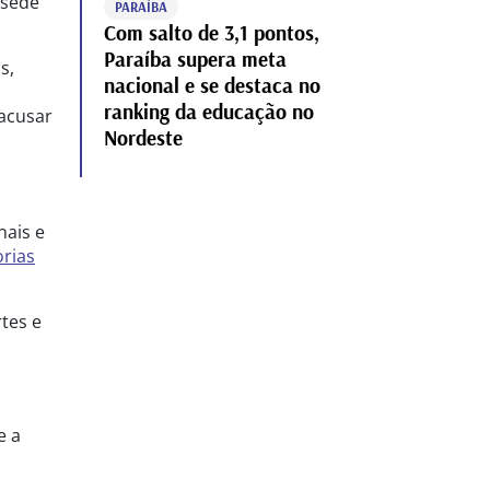
 sede
PARAÍBA
Com salto de 3,1 pontos,
Paraíba supera meta
s,
nacional e se destaca no
ranking da educação no
 acusar
Nordeste
nais e
orias
tes e
e a