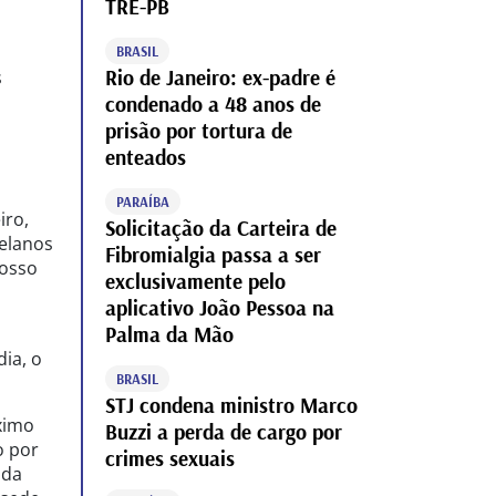
TRE-PB
BRASIL
Rio de Janeiro: ex-padre é
s
condenado a 48 anos de
prisão por tortura de
enteados
PARAÍBA
iro,
Solicitação da Carteira de
elanos
Fibromialgia passa a ser
nosso
exclusivamente pelo
aplicativo João Pessoa na
Palma da Mão
dia, o
BRASIL
STJ condena ministro Marco
ximo
Buzzi a perda de cargo por
o por
crimes sexuais
 da