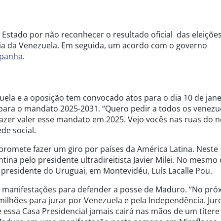
 Estado por não reconhecer o resultado oficial das eleiçõe
ciária da Venezuela. Em seguida, um acordo com o governo
spanha
.
ela e a oposição tem convocado atos para o dia 10 de jane
ara o mandato 2025-2031. “Quero pedir a todos os venezu
zer valer esse mandato em 2025. Vejo vocês nas ruas do 
e social.
romete fazer um giro por países da América Latina. Neste
ina pelo presidente ultradireitista Javier Milei. No mesmo 
 presidente do Uruguai, em Montevidéu, Luís Lacalle Pou.
manifestações para defender a posse de Maduro. “No pró
milhões para jurar por Venezuela e pela Independência. Jur
 essa Casa Presidencial jamais cairá nas mãos de um títere