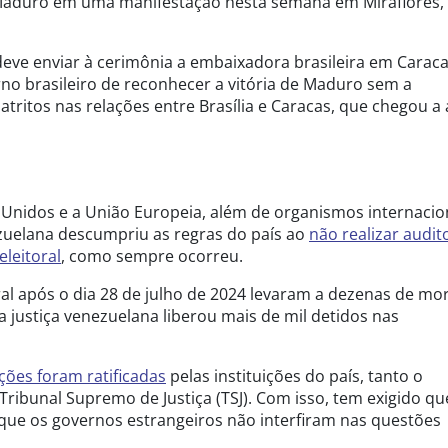
 Maduro em uma manifestação nesta semana em Miraflores,
 deve enviar à cerimônia a embaixadora brasileira em Caraca
erno brasileiro de reconhecer a vitória de Maduro sem a
atritos nas relações entre Brasília e Caracas, que chegou a
 Unidos e a União Europeia, além de organismos internacio
ezuelana descumpriu as regras do país ao
não realizar audit
eleitoral
, como sempre ocorreu.
al após o dia 28 de julho de 2024 levaram a dezenas de mor
a justiça venezuelana liberou mais de mil detidos nas
ições foram ratificadas
pelas instituições do país, tanto o
Tribunal Supremo de Justiça (TSJ). Com isso, tem exigido qu
 que os governos estrangeiros não interfiram nas questões