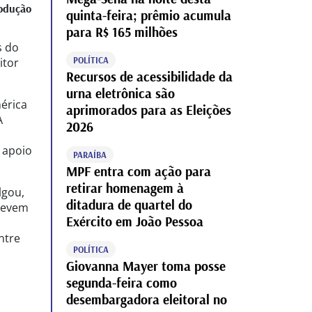
odução
quinta-feira; prêmio acumula
para R$ 165 milhões
s do
POLÍTICA
itor
Recursos de acessibilidade da
urna eletrônica são
érica
aprimorados para as Eleições
A
2026
 apoio
PARAÍBA
MPF entra com ação para
retirar homenagem à
lgou,
ditadura de quartel do
 levem
Exército em João Pessoa
ntre
POLÍTICA
Giovanna Mayer toma posse
segunda-feira como
desembargadora eleitoral no