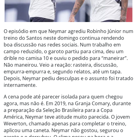
O episódio em que Neymar agrediu Robinho Júnior num
treino do Santos neste domingo continua rendendo
boa discussão nas redes sociais. Num trabalho em
campo reduzido, o garoto partiu para cima, deu um
drible no camisa 10 e ouviu o pedido para “maneirar”.
Não maneirou. Veio a reação: rasteira, discussão,
empurra-empurra e, segundo relatos, até um tapa.
Depois, Neymar pediu desculpas e o assunto foi tratado
internamente.
A cena pode até parecer isolada para quem chegou
agora, mas não é. Em 2019, na Granja Comary, durante
a preparação da Seleção Brasileira para a Copa
América, Neymar teve atitude muito parecida. O jovem
Weverton, chamado apenas para completar o treino,
aplicou uma caneta. Neymar não gostou, segurou o
garoto e o derrubou. O clima pesou na hora e a