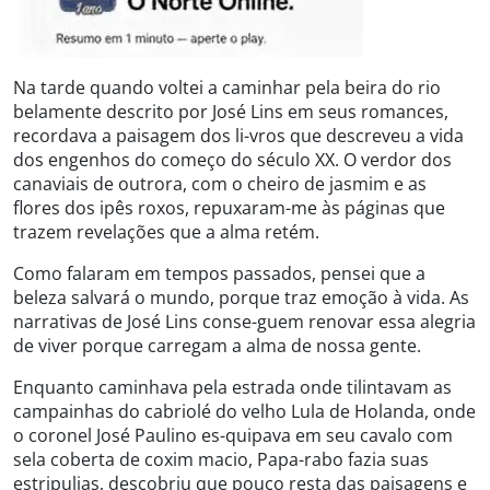
Na tarde quando voltei a caminhar pela beira do rio
belamente descrito por José Lins em seus romances,
recordava a paisagem dos li-vros que descreveu a vida
dos engenhos do começo do século XX. O verdor dos
canaviais de outrora, com o cheiro de jasmim e as
flores dos ipês roxos, repuxaram-me às páginas que
trazem revelações que a alma retém.
Como falaram em tempos passados, pensei que a
beleza salvará o mundo, porque traz emoção à vida. As
narrativas de José Lins conse-guem renovar essa alegria
de viver porque carregam a alma de nossa gente.
Enquanto caminhava pela estrada onde tilintavam as
campainhas do cabriolé do velho Lula de Holanda, onde
o coronel José Paulino es-quipava em seu cavalo com
sela coberta de coxim macio, Papa-rabo fazia suas
estripulias, descobriu que pouco resta das paisagens e