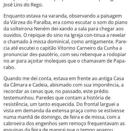
José Lins do Rego.
Enquanto estava na varanda, observando a paisagem
da Várzea do Paraíba, era como escutar o som do piano
da solteirona Neném dei-xando a sala para chegar aos
ouvidos. O repique do sino na Igreja con-tinua a revelar
o chamado à missa dominical, como antigamente. Pare-
cia até escutei o capitão Vitorino Carneiro da Cunha a
pronunciar des-pautério, com seu rebenque a rodopiar
no ar para açoitar moleques que o chamavam de Papa-
rabo.
Quando me dei conta, estava em frente ao antiga Casa
da Câmara e Cadeia, abismado com sua imponência, a
recordar as cenas que, no passado, este prédio
testemunhou. Paredes que contam a história de
resistência, um tanto esquecida. Do frontal larguei a
vista em demanda da extensa praça como se estivesse
numa manhã de domingo, de feira e de missa, com a
cabroeira dos engenhos sem remoço frequentavam as
esquinas da feira de mangai que o tempo apagou.