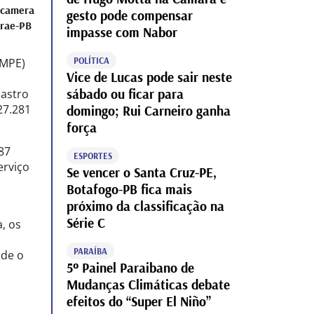
gesto pode compensar
rae-PB
impasse com Nabor
POLÍTICA
(MPE)
Vice de Lucas pode sair neste
sábado ou ficar para
dastro
27.281
domingo; Rui Carneiro ganha
força
87
ESPORTES
erviço
Se vencer o Santa Cruz-PE,
Botafogo-PB fica mais
próximo da classificação na
Série C
, os
PARAÍBA
nde o
5º Painel Paraibano de
Mudanças Climáticas debate
efeitos do “Super El Niño”