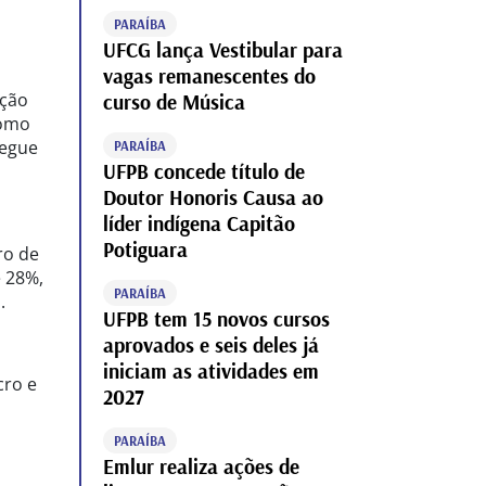
PARAÍBA
UFCG lança Vestibular para
vagas remanescentes do
ição
curso de Música
como
segue
PARAÍBA
UFPB concede título de
Doutor Honoris Causa ao
líder indígena Capitão
Potiguara
ro de
e 28%,
PARAÍBA
.
UFPB tem 15 novos cursos
aprovados e seis deles já
iniciam as atividades em
cro e
2027
PARAÍBA
Emlur realiza ações de