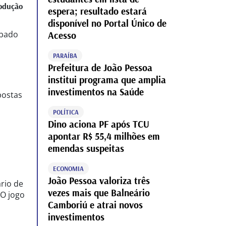
odução
espera; resultado estará
disponível no Portal Único de
ábado
Acesso
PARAÍBA
Prefeitura de João Pessoa
institui programa que amplia
investimentos na Saúde
postas
POLÍTICA
Dino aciona PF após TCU
apontar R$ 55,4 milhões em
emendas suspeitas
ECONOMIA
João Pessoa valoriza três
ário de
vezes mais que Balneário
 O jogo
Camboriú e atrai novos
investimentos