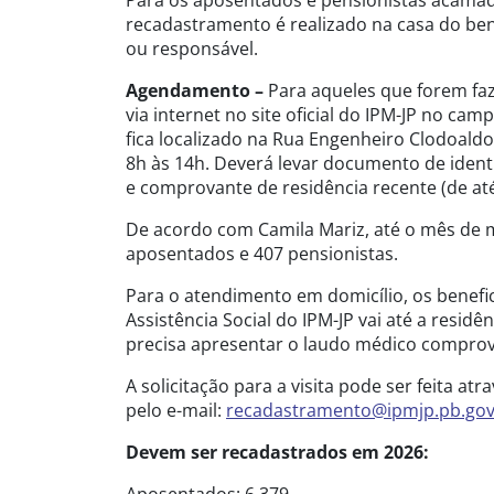
Para os aposentados e pensionistas acamad
recadastramento é realizado na casa do ben
ou responsável.
Agendamento –
Para aqueles que forem faz
via internet no site oficial do IPM-JP no c
fica localizado na Rua Engenheiro Clodoaldo
8h às 14h. Deverá levar documento de identi
e comprovante de residência recente (de at
De acordo com Camila Mariz, até o mês de m
aposentados e 407 pensionistas.
Para o atendimento em domicílio, os benefi
Assistência Social do IPM-JP vai até a resid
precisa apresentar o laudo médico compro
A solicitação para a visita pode ser feita a
pelo e-mail:
recadastramento@ipmjp.pb.gov
Devem ser recadastrados em 2026: