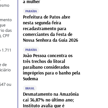
o
a mulher
mesmo
PARAÍBA
Prefeitura de Patos abre
damento
nesta segunda-feira
 que
recadastramento para
rio das
comerciantes da Festa de
), CPF
Nossa Senhora da Guia 2026
 1.711
PARAÍBA
João Pessoa concentra os
três trechos do litoral
e de
paraibano considerados
iciário
impróprios para o banho pela
Sudema
4647 ou
BRASIL
Desmatamento na Amazônia
cai 36,87% no último ano;
Instituto avalia que é