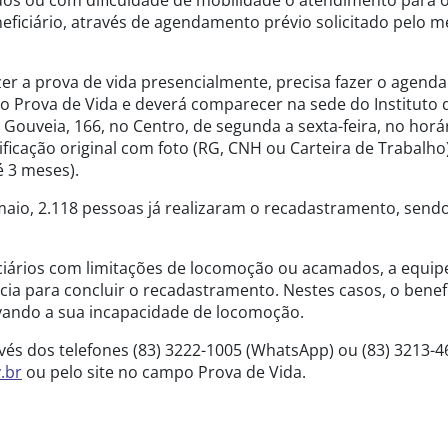
os ou com dificuldade de mobilidade o atendimento para 
eficiário, através de agendamento prévio solicitado pelo 
er a prova de vida presencialmente, precisa fazer o agen
ampo Prova de Vida e deverá comparecer na sede do Instituto
 Gouveia, 166, no Centro, de segunda a sexta-feira, no horá
ficação original com foto (RG, CNH ou Carteira de Trabalho
é 3 meses).
aio, 2.118 pessoas já realizaram o recadastramento, sendo
ciários com limitações de locomoção ou acamados, a equip
ência para concluir o recadastramento. Nestes casos, o benef
vando a sua incapacidade de locomoção.
través dos telefones (83) 3222-1005 (WhatsApp) ou (83) 3213-
.br
ou pelo site no campo Prova de Vida.