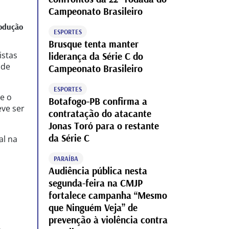
Campeonato Brasileiro
odução
ESPORTES
Brusque tenta manter
istas
liderança da Série C do
 de
Campeonato Brasileiro
ESPORTES
e o
Botafogo-PB confirma a
eve ser
contratação do atacante
Jonas Toró para o restante
da Série C
al na
PARAÍBA
Audiência pública nesta
segunda-feira na CMJP
fortalece campanha “Mesmo
que Ninguém Veja” de
prevenção à violência contra