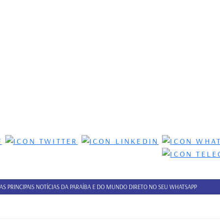
 AS PRINCIPAIS NOTÍCIAS DA PARAÍBA E DO MUNDO DIRETO NO SEU WHATSAPP