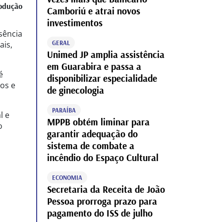
odução
Camboriú e atrai novos
investimentos
sência
GERAL
ais,
Unimed JP amplia assistência
em Guarabira e passa a
é
disponibilizar especialidade
nos e
de ginecologia
PARAÍBA
l e
MPPB obtém liminar para
o
garantir adequação do
.
sistema de combate a
incêndio do Espaço Cultural
ECONOMIA
Secretaria da Receita de João
Pessoa prorroga prazo para
pagamento do ISS de julho