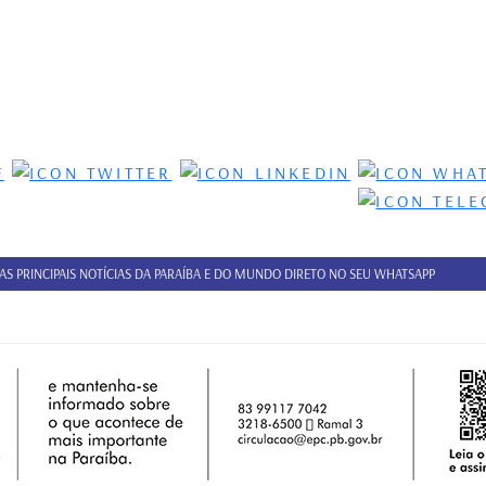
 AS PRINCIPAIS NOTÍCIAS DA PARAÍBA E DO MUNDO DIRETO NO SEU WHATSAPP