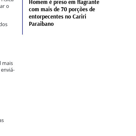
Homem é preso em flagrante
ar o
com mais de 70 porções de
entorpecentes no Cariri
Paraibano
ados
l mais
 enviá-
as