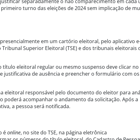
á justificar separadamente o não comparecimento em cada
no primeiro turno das eleições de 2024 sem implicação de mu
 presencialmente em um cartório eleitoral, pelo aplicativo e-
 Tribunal Superior Eleitoral (TSE) e dos tribunais eleitorais
o título eleitoral regular ou mesmo suspenso deve clicar no 
de justificativa de ausência e preencher o formulário com o
 eleitoral responsável pelo documento do eleitor para aná
ão poderá acompanhar o andamento da solicitação. Após a
tiva, a pessoa será notificada.
to é
online
, no site do TSE, na página eletrônica
formar os números do título eleitoral, do Cadastro de Pessoa