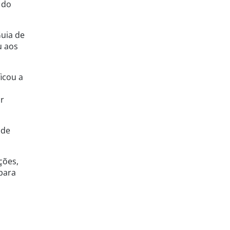
 do
Guia de
u aos
icou a
ar
 de
ções,
 para