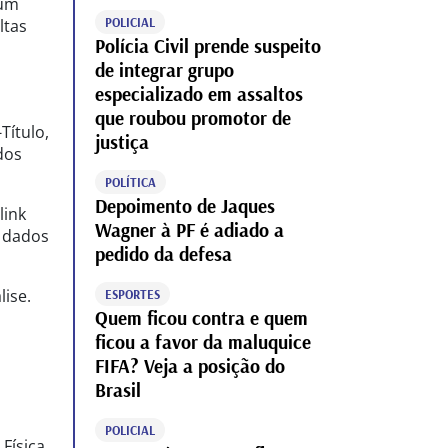
 um
POLICIAL
ltas
Polícia Civil prende suspeito
de integrar grupo
especializado em assaltos
que roubou promotor de
Título,
justiça
 dos
POLÍTICA
Depoimento de Jaques
link
Wagner à PF é adiado a
s dados
pedido da defesa
lise.
ESPORTES
Quem ficou contra e quem
ficou a favor da maluquice
FIFA? Veja a posição do
Brasil
POLICIAL
 Física