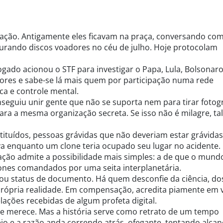
ção. Antigamente eles ficavam na praça, conversando com
rando discos voadores no céu de julho. Hoje protocolam
ogado acionou o STF para investigar o Papa, Lula, Bolsonaro
ntores e sabe-se lá mais quem por participação numa rede
ca e controle mental.
nseguiu unir gente que não se suporta nem para tirar fotogr
para a mesma organização secreta. Se isso não é milagre, ta
stituídos, pessoas grávidas que não deveriam estar grávidas
va enquanto um clone teria ocupado seu lugar no acidente.
ção admite a possibilidade mais simples: a de que o mundo
ones comandados por uma seita interplanetária.
u status de documento. Há quem desconfie da ciência, do
a própria realidade. Em compensação, acredita piamente em 
ações recebidas de algum profeta digital.
ue merece. Mas a história serve como retrato de um tempo
o e a razão anda correndo atrás, ofegante, tentando alcanç