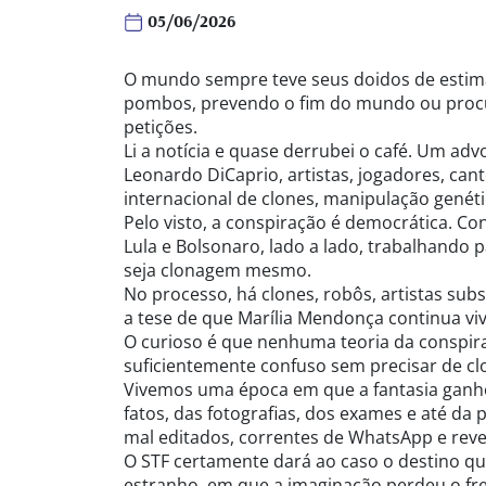
05/06/2026
O mundo sempre teve seus doidos de estima
pombos, prevendo o fim do mundo ou procu
petições.
Li a notícia e quase derrubei o café. Um adv
Leonardo DiCaprio, artistas, jogadores, ca
internacional de clones, manipulação genéti
Pelo visto, a conspiração é democrática. Co
Lula e Bolsonaro, lado a lado, trabalhando 
seja clonagem mesmo.
No processo, há clones, robôs, artistas sub
a tese de que Marília Mendonça continua vi
O curioso é que nenhuma teoria da conspira
suficientemente confuso sem precisar de cl
Vivemos uma época em que a fantasia ganho
fatos, das fotografias, dos exames e até d
mal editados, correntes de WhatsApp e revel
O STF certamente dará ao caso o destino q
estranho, em que a imaginação perdeu o frei