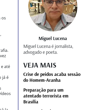
 os
,
Miguel Lucena
Miguel Lucena é jornalista,
afia.
advogado e poeta.
lvez
VEJA MAIS
 e até
Crise de peidos acaba sessão
 já é
do Homem-Aranha
s
Preparação para um
vídeos
atentado terrorista em
Brasília
á-la.