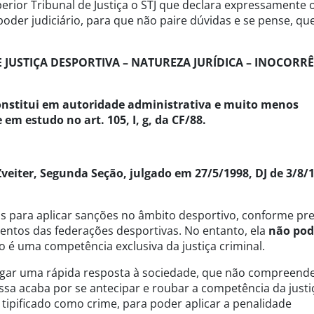
erior Tribunal de Justiça o STJ que declara expressamente o
poder judiciário, para que não paire dúvidas e se pense, qu
 JUSTIÇA DESPORTIVA – NATUREZA JURÍDICA – INOCORR
 constitui em autoridade administrativa e muito menos
em estudo no art. 105, I, g, da CF/88.
Zveiter, Segunda Seção, julgado em 27/5/1998, DJ de 3/8/
s para aplicar sanções no âmbito desportivo, conforme pre
mentos das federações desportivas. No entanto, ela
não pod
sso é uma competência exclusiva da justiça criminal.
egar uma rápida resposta à sociedade, que não compreende
essa acaba por se antecipar e roubar a competência da justi
 tipificado como crime, para poder aplicar a penalidade