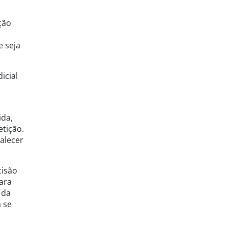
ção
e seja
icial
ida,
tição.
alecer
cisão
ara
 da
 se