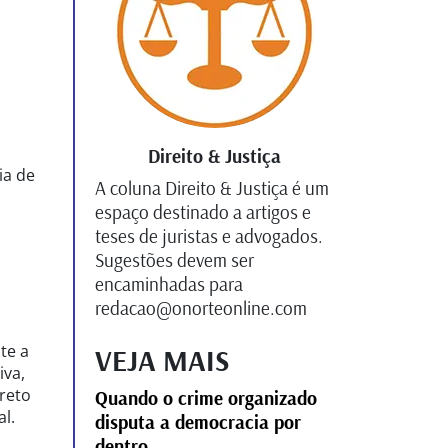
Direito & Justiça
ia de
A coluna Direito & Justiça é um
espaço destinado a artigos e
teses de juristas e advogados.
Sugestões devem ser
encaminhadas para
redacao@onorteonline.com
te a
VEJA MAIS
iva,
rreto
Quando o crime organizado
l.
disputa a democracia por
dentro