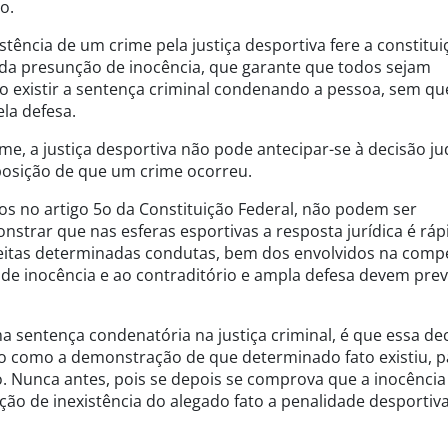
o.
tência de um crime pela justiça desportiva fere a constitui
al da presunção de inocência, que garante que todos sejam
 existir a sentença criminal condenando a pessoa, sem qu
la defesa.
e, a justiça desportiva não pode antecipar-se à decisão jud
posição de que um crime ocorreu.
idos no artigo 5o da Constituição Federal, não podem ser
strar que nas esferas esportivas a resposta jurídica é ráp
eitas determinadas condutas, bem dos envolvidos na compe
o de inocência e ao contraditório e ampla defesa devem prev
 sentença condenatória na justiça criminal, é que essa de
o como a demonstração de que determinado fato existiu, p
to. Nunca antes, pois se depois se comprova que a inocência
ção de inexistência do alegado fato a penalidade desportiva