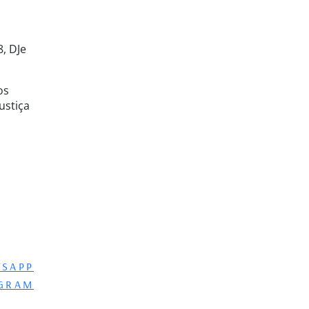
8, DJe
os
ustiça