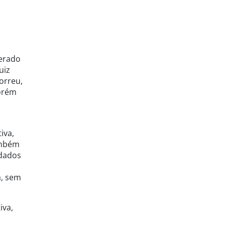
derado
uiz
orreu,
porém
iva,
ambém
rdados
a, sem
iva,