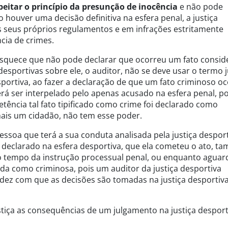
peitar o princípio da presunção de inocência
e não pode
o houver uma decisão definitiva na esfera penal, a justiça
 seus próprios regulamentos e em infrações estritamente
cia de crimes.
 esquece que não pode declarar que ocorreu um fato consi
esportivas sobre ele, o auditor, não se deve usar o termo j
portiva, ao fazer a declaração de que um fato criminoso oc
á ser interpelado pelo apenas acusado na esfera penal, 
ência tal fato tipificado como crime foi declarado como
mais um cidadão, não tem esse poder.
pessoa que terá a sua conduta analisada pela justiça desport
r declarado na esfera desportiva, que ela cometeu o ato, t
o o tempo da instrução processual penal, ou enquanto agua
ida como criminosa, pois um auditor da justiça desportiva
pidez com que as decisões são tomadas na justiça desportiv
ustiça as consequências de um julgamento na justiça desport