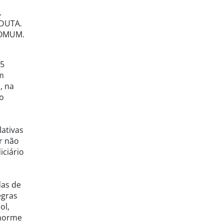
.
NDUTA.
COMUM.
15
em
, na
to
lativas
or não
iciário
o
das de
egras
ol,
enorme