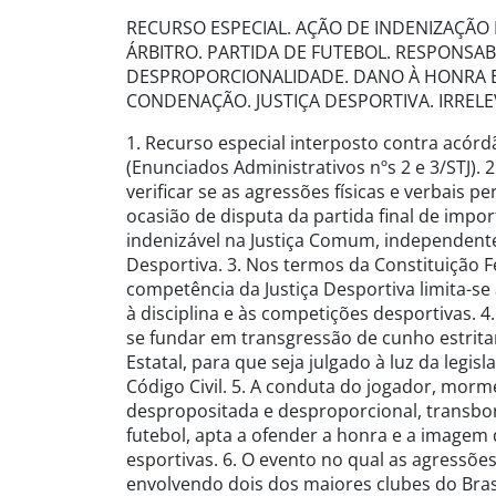
RECURSO ESPECIAL. AÇÃO DE INDENIZAÇÃO 
ÁRBITRO. PARTIDA DE FUTEBOL. RESPONSABI
DESPROPORCIONALIDADE. DANO À HONRA E
CONDENAÇÃO. JUSTIÇA DESPORTIVA. IRRELE
1. Recurso especial interposto contra acórd
(Enunciados Administrativos nºs 2 e 3/STJ). 
verificar se as agressões físicas e verbais p
ocasião de disputa da partida final de impo
indenizável na Justiça Comum, independente
Desportiva. 3. Nos termos da Constituição Fe
competência da Justiça Desportiva limita-se
à disciplina e às competições desportivas. 4
se fundar em transgressão de cunho estrita
Estatal, para que seja julgado à luz da legis
Código Civil. 5. A conduta do jogador, morme
despropositada e desproporcional, transbo
futebol, apta a ofender a honra e a imagem 
esportivas. 6. O evento no qual as agressõe
envolvendo dois dos maiores clubes do Brasi