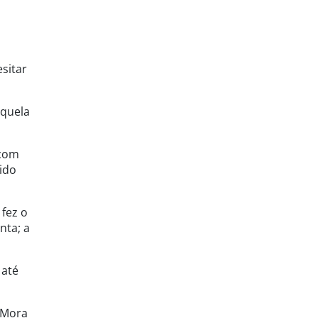
esitar
aquela
 com
vido
 fez o
nta; a
 até
 Mora