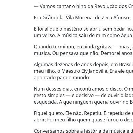
— Vamos cantar o hino da Revolução dos Cr
Era Grândola, Vila Morena, de Zeca Afonso.
E foi aí que o mistério se abriu sem pedir li
um verso. A música saiu de mim como água 
Quando terminou, eu ainda gritava — mas já
música. Ou pensava que não. Demorei anos
Algumas dezenas de anos depois, em Brasília
meu filho, o Maestro Ely Janoville. Era ele
apontado para o mundo.
Num desses dias, encontramos o disco. O m
gesto simples — e decisivo — de ouvir o lado 
esquecida. A que ninguém queria ouvir no Ba
Fiquei quieto. Ele não. Repetiu. E repetiu 
abrir. Foi meu filho quem quase furou o dis
Conversamos sobre a história da música e 