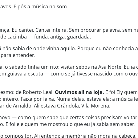
avos. E pôs a música no som.
cença. Eu cantei. Cantei inteira. Sem procurar palavra, sem h
de cacimba — funda, antiga, guardada.
 não sabia de onde vinha aquilo. Porque eu não conhecia 
 para entender.
, o sábado tinha um rito: visitar sebos na Asa Norte. Eu ia
 quem guiava a escuta — como se já tivesse nascido com o ou
esmo: de Roberto Leal.
Ouvimos ali na loja.
E foi Ely quem
inteiro. Faixa por faixa. Numa delas, estava ela: a música le
r de Arnaldo. Ali estava Grândola, Vila Morena.
de novo — como quem sabe que certas coisas precisam voltar
co. E foi ele quem me mostrou o que eu já sabia sem saber.
do compositor. Ali entendi: a memória não mora na cabeça.