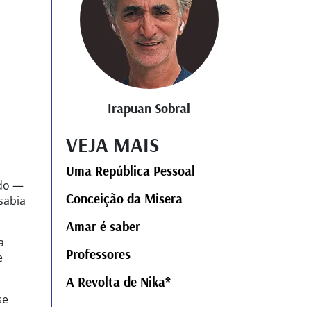
Irapuan Sobral
VEJA MAIS
Uma República Pessoal
ado —
Conceição da Misera
sabia
Amar é saber
a
Professores
e
A Revolta de Nika*
se