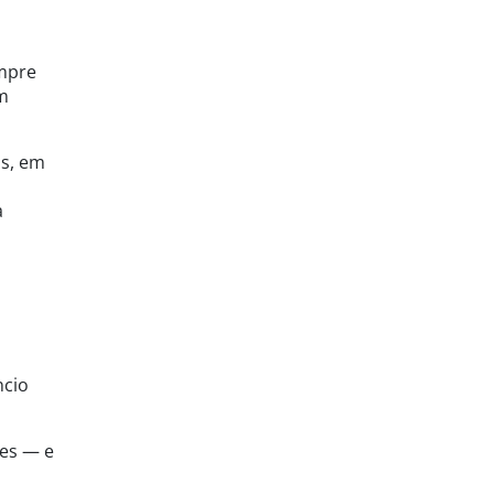
empre
em
is, em
a
ncio
ces — e