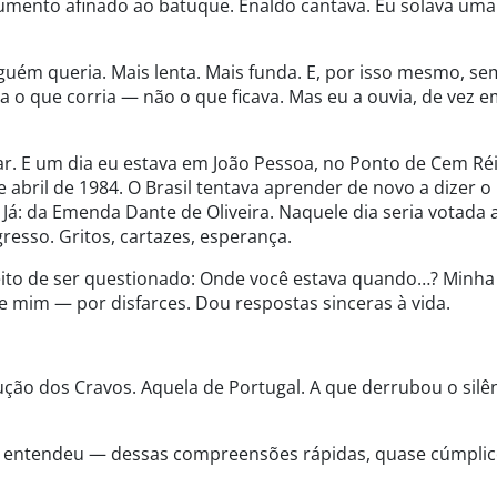
umento afinado ao batuque. Enaldo cantava. Eu solava uma
guém queria. Mais lenta. Mais funda. E, por isso mesmo, s
ia o que corria — não o que ficava. Mas eu a ouvia, de vez 
r. E um dia eu estava em João Pessoa, no Ponto de Cem Ré
abril de 1984. O Brasil tentava aprender de novo a dizer o
Já: da Emenda Dante de Oliveira. Naquele dia seria votada 
esso. Gritos, cartazes, esperança.
eito de ser questionado: Onde você estava quando…? Minha
 mim — por disfarces. Dou respostas sinceras à vida.
ução dos Cravos. Aquela de Portugal. A que derrubou o silê
 Ele entendeu — dessas compreensões rápidas, quase cúmpli