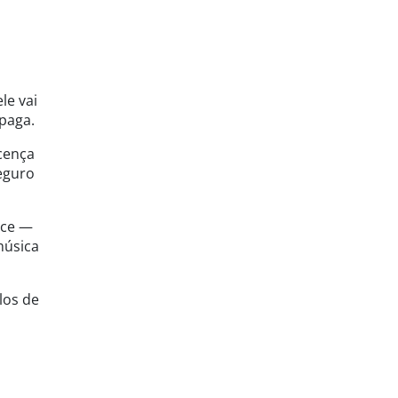
le vai
paga.
icença
eguro
rece —
música
los de