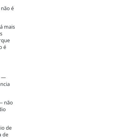
o não é
há mais
es
orque
o é
a —
ância
 — não
dio
io de
a de