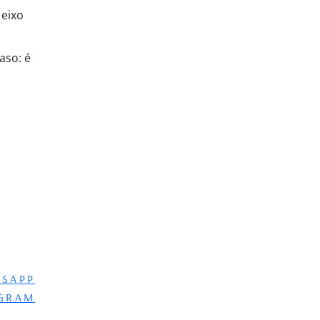
 eixo
aso: é