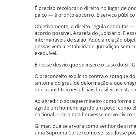
É preciso recolocar o direito no lugar de ond
palco — é pronto-socorro. É serviço público
Objetivamente, o direito regula condutas — f
acordo possível, é tarefa do Judiciário. E 
intermináveis de salão. Aquela relação obje
dessas vem a estabilidade. Jurisdição sem 
exequível.
É nesse desvio que se insere o caso do Sr. 
O preconceito explícito contra o sotaque 
sintoma do grau de deformação a que chegou
que as instituições oficiais brasileiras estão
Ao agredir o sotaque mineiro como forma de 
agride um homem: agride um povo, como elem
nacional — se ainda houvesse nervo cívico su
Gilmar, que se arvora como senhor de si mes
uma Suprema Corte (como se isso fosse poss