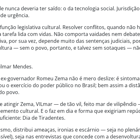
e nunca deveria ter saído: o da tecnologia social. Jurisdiçã
 de urgência.
unção legislativa cultural. Resolver conflitos, quando não 
essa tarefa lida com vidas. Não comporta vaidades nem debat
tiva, por sua vez, depende muito das sentenças judiciais, p
cultura — sem o povo, portanto, e talvez sem sotaques — nã
Gilmar Mendes.
do ex-governador Romeu Zema não é mero deslize: é sintom
 o exercício do poder público no Brasil; bem assim a dist
 do povo.
atingir Zema, VILmar — de tão vil, feito mar de vilipêndio
ento cultural. E o faz em dia e forma que exigiriam repú
ficiente: Dia de Tiradentes.
mo, distribui ameaças, ironias e escárnio — seja no plenár
ível), seja nas entrevistas que concede com a desenvoltur