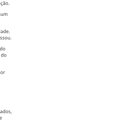
nção.
 num
dade.
assou.
 do
o do
por
tados,
e