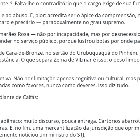
te é. Falta-lhe o contraditório que o cargo exige de sua fu
 e ao abuso. E, pior: acredita ser o ápice da compreensão,
 caro e precário — paradoxalmente no grau supremo.
imarães Rosa — não por incapacidade, mas por desnecessi
nder no serviço público, porque lustrou botas por onde p
de Cara-de-Bronze, no sertão do Urubuquaquá do Pinhém,
substância. O que separa Zema de VILmar é isso: o peso limp
iva. Não por limitação apenas cognitiva ou cultural, mas 
tadas como favores, nunca como deveres. Isso diz tudo.
iante de Caifás:
adêmico: muito discurso, pouca entrega. Cartórios abarro
aras. E, no fim, uma mercantilização da jurisdição que oprim
emente noticiou um ministro do STJ.