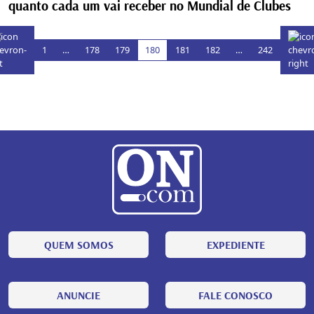
quanto cada um vai receber no Mundial de Clubes
1
…
178
179
180
181
182
…
242
QUEM SOMOS
EXPEDIENTE
ANUNCIE
FALE CONOSCO