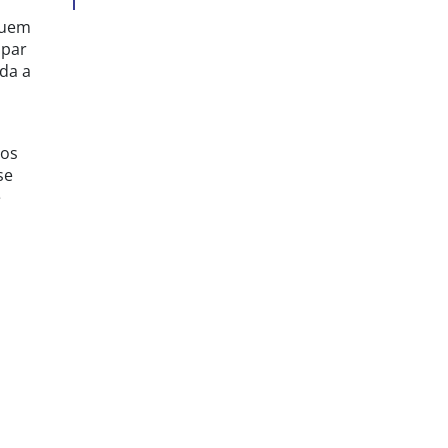
quem
upar
uda a
Nos
se
e