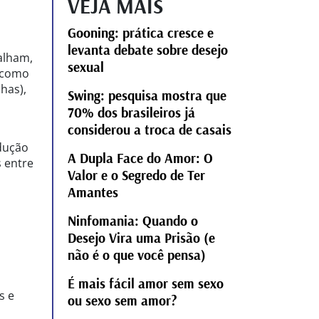
VEJA MAIS
Gooning: prática cresce e
levanta debate sobre desejo
alham,
sexual
É como
has),
Swing: pesquisa mostra que
70% dos brasileiros já
considerou a troca de casais
edução
A Dupla Face do Amor: O
 entre
Valor e o Segredo de Ter
Amantes
Ninfomania: Quando o
Desejo Vira uma Prisão (e
não é o que você pensa)
É mais fácil amor sem sexo
s e
ou sexo sem amor?