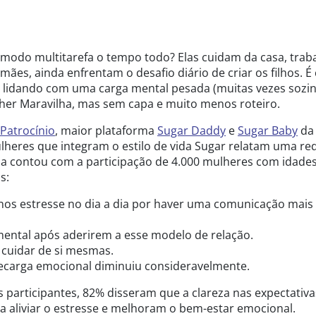
modo multitarefa o tempo todo? Elas cuidam da casa, trab
mães, ainda enfrentam o desafio diário de criar os filhos. 
 lidando com uma carga mental pesada (muitas vezes sozin
her Maravilha, mas sem capa e muito menos roteiro.
Patrocínio
, maior plataforma
Sugar Daddy
e
Sugar Baby
da
lheres que integram o estilo de vida Sugar relatam uma r
sa contou com a participação de 4.000 mulheres com idades
s:
os estresse no dia a dia por haver uma comunicação mais
ntal após aderirem a esse modelo de relação.
 cuidar de si mesmas.
ecarga emocional diminuiu consideravelmente.
las participantes, 82% disseram que a clareza nas expectativa
a aliviar o estresse e melhoram o bem-estar emocional.