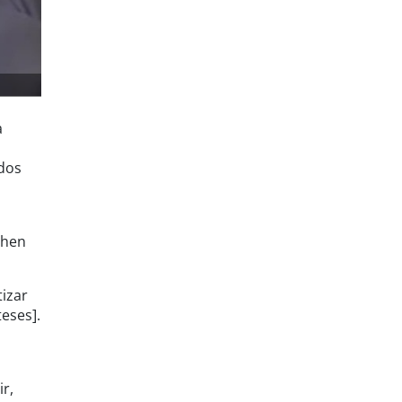
a
 dos
chen
izar
eses].
r,