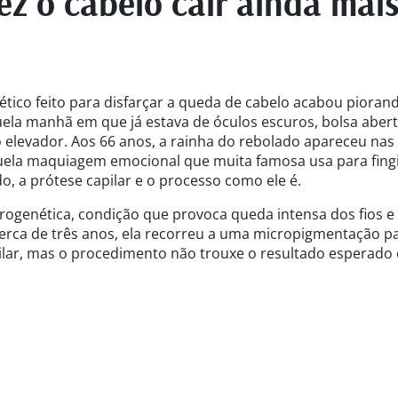
z o cabelo cair ainda mai
ico feito para disfarçar a queda de cabelo acabou pioran
uela manhã em que já estava de óculos escuros, bolsa abert
elevador. Aos 66 anos, a rainha do rebolado apareceu nas
quela maquiagem emocional que muita famosa usa para fing
o, a prótese capilar e o processo como ele é.
rogenética, condição que provoca queda intensa dos fios e 
erca de três anos, ela recorreu a uma micropigmentação p
pilar, mas o procedimento não trouxe o resultado esperado 