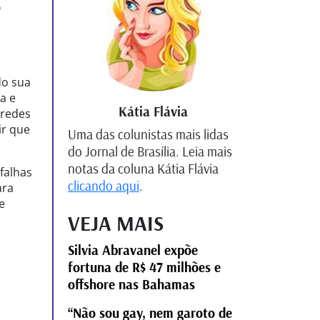
s
do sua
a e
Kátia Flávia
 redes
ir que
Uma das colunistas mais lidas
do Jornal de Brasília. Leia mais
notas da coluna Kátia Flávia
falhas
clicando aqui
.
ara
e
VEJA MAIS
Silvia Abravanel expõe
fortuna de R$ 47 milhões e
offshore nas Bahamas
“Não sou gay, nem garoto de