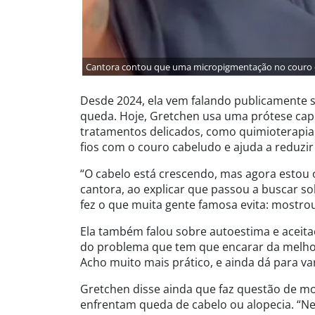
Cantora contou que uma micropigmentação no couro c
Desde 2024, ela vem falando publicamente s
queda. Hoje, Gretchen usa uma prótese capi
tratamentos delicados, como quimioterapia.
fios com o couro cabeludo e ajuda a reduzir 
“O cabelo está crescendo, mas agora estou o
cantora, ao explicar que passou a buscar sol
fez o que muita gente famosa evita: mostrou
Ela também falou sobre autoestima e aceit
do problema que tem que encarar da melhor 
Acho muito mais prático, e ainda dá para var
Gretchen disse ainda que faz questão de mo
enfrentam queda de cabelo ou alopecia. “N