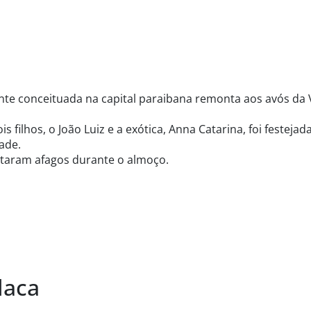
tante conceituada na capital paraibana remonta aos avós da 
 filhos, o João Luiz e a exótica, Anna Catarina, foi festejad
dade.
estaram afagos durante o almoço.
laca