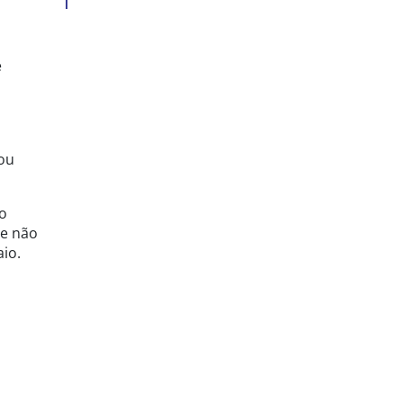
e
 ou
ão
ue não
io.