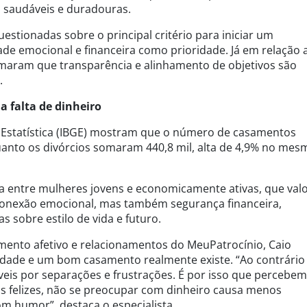
s saudáveis e duradouras.
stionadas sobre o principal critério para iniciar um
de emocional e financeira como prioridade. Já em relação 
rmaram que transparência e alinhamento de objetivos são
.
a falta de dinheiro
 e Estatística (IBGE) mostram que o número de casamentos
uanto os divórcios somaram 440,8 mil, alta de 4,9% no mes
 entre mulheres jovens e economicamente ativas, que val
conexão emocional, mas também segurança financeira,
 sobre estilo de vida e futuro.
ento afetivo e relacionamentos do MeuPatrocínio, Caio
cidade e um bom casamento realmente existe. “Ao contrário 
eis por separações e frustrações. É por isso que percebe
is felizes, não se preocupar com dinheiro causa menos
om humor”, destaca o especialista.