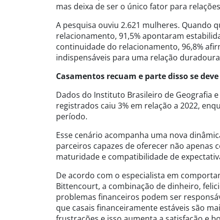
mas deixa de ser o único fator para relaçõe
A pesquisa ouviu 2.621 mulheres. Quando que
relacionamento, 91,5% apontaram estabilida
continuidade do relacionamento, 96,8% afi
indispensáveis para uma relação duradoura
Casamentos recuam e parte disso se deve 
Dados do Instituto Brasileiro de Geografia
registrados caiu 3% em relação a 2022, enq
período.
Esse cenário acompanha uma nova dinâmica
parceiros capazes de oferecer não apenas 
maturidade e compatibilidade de expectativas
De acordo com o especialista em comportam
Bittencourt, a combinação de dinheiro, feli
problemas financeiros podem ser responsáv
que casais financeiramente estáveis são ma
frustrações e isso aumenta a satisfação e b