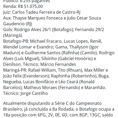
Público: 6.255 pagantes
Renda: R$ 51.075,00
Juiz: Carlos Tadeu Ferreira de Castro-RJ
Aux: Thayse Marques Fonseca e Julio Cesar Souza
Gaudencio (RJ)
Gols: Rodrigo Alves 26/1 (Botafogo); Fernando 29/2
(Maringá)
Botafogo-PB: Michael Fracaro, Lucas Lopes, Reniê,
Wendel Lomar e Evandro; Gama, Thallyson (Igor
Maduro) e Guilherme Santos (Rafinha) (Camilo); Rodrigo
Alves (Luís Miguel), Silvinho (Gabriel Honório) e
Denílson. Técnico: Márcio Fernandes
Maringá-PR: Rafael William, Tito (Rhuan), Max Miller e
João Felix (Evanderson); Raphinha (Robertinho), Buga,
Negueba, Lucas Bonifácio e Léo Ceará (Ronald
Barcelos); Matheus Moraes (Fernando) e Maranhão.
Técnico: Jorge Castilho
Atualmente disputando a Série C do Campeonato
Brasileiro, já concluída a 8a Rodada, o Botafogo ocupa a
18a posição com 6PG, 2V, 0E, 6D, com 8GP, 13GC, saldo