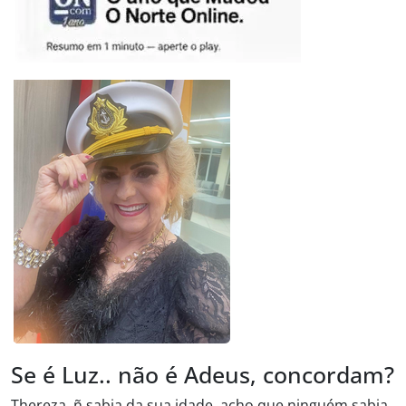
Se é Luz.. não é Adeus, concordam?
Thereza, ñ sabia da sua idade, acho que ninguém sabia,