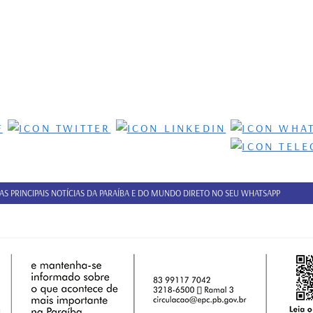
 AS PRINCIPAIS NOTÍCIAS DA PARAÍBA E DO MUNDO DIRETO NO SEU WHATSAPP