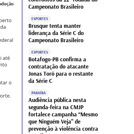
odução
Campeonato Brasileiro
ESPORTES
berto
Brusque tenta manter
 da
liderança da Série C do
-
Campeonato Brasileiro
ederal
ESPORTES
i até
Botafogo-PB confirma a
ento
contratação do atacante
Jonas Toró para o restante
da Série C
utar o
PARAÍBA
orte.
Audiência pública nesta
segunda-feira na CMJP
fortalece campanha “Mesmo
que Ninguém Veja” de
prevenção à violência contra