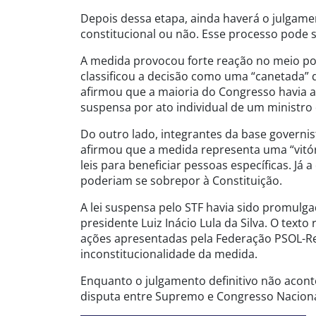
Depois dessa etapa, ainda haverá o julgament
constitucional ou não. Esse processo pode 
A medida provocou forte reação no meio pol
classificou a decisão como uma “canetada” 
afirmou que a maioria do Congresso havia ap
suspensa por ato individual de um ministr
Do outro lado, integrantes da base govern
afirmou que a medida representa uma “vitór
leis para beneficiar pessoas específicas. Já
poderiam se sobrepor à Constituição.
A lei suspensa pelo STF havia sido promulg
presidente Luiz Inácio Lula da Silva. O text
ações apresentadas pela Federação PSOL-Red
inconstitucionalidade da medida.
Enquanto o julgamento definitivo não acon
disputa entre Supremo e Congresso Naciona