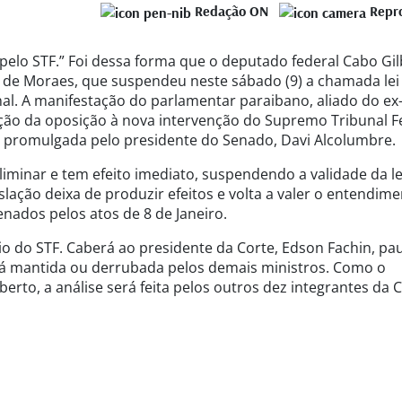
Redação ON
Repr
elo STF.” Foi dessa forma que o deputado federal Cabo Gil
re de Moraes, que suspendeu neste sábado (9) a chamada lei
l. A manifestação do parlamentar paraibano, aliado do ex
ação da oposição à nova intervenção do Supremo Tribunal F
e promulgada pelo presidente do Senado, Davi Alcolumbre.
iminar e tem efeito imediato, suspendendo a validade da le
islação deixa de produzir efeitos e volta a valer o entendim
nados pelos atos de 8 de Janeiro.
io do STF. Caberá ao presidente da Corte, Edson Fachin, pa
rá mantida ou derrubada pelos demais ministros. Como o
to, a análise será feita pelos outros dez integrantes da C