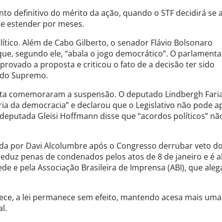
o definitivo do mérito da ação, quando o STF decidirá se a 
se estender por meses.
ítico. Além de Cabo Gilberto, o senador Flávio Bolsonaro
que, segundo ele, “abala o jogo democrático”. O parlamenta
rovado a proposta e criticou o fato de a decisão ter sido
o do Supremo.
ista comemoraram a suspensão. O deputado Lindbergh Fari
ia da democracia” e declarou que o Legislativo não pode a
 a deputada Gleisi Hoffmann disse que “acordos políticos” nã
ada por Davi Alcolumbre após o Congresso derrubar veto d
o reduz penas de condenados pelos atos de 8 de janeiro e é a
e e pela Associação Brasileira de Imprensa (ABI), que ale
tece, a lei permanece sem efeito, mantendo acesa mais uma
l.