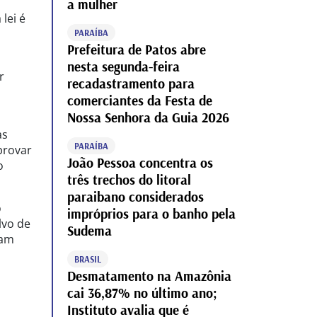
a mulher
lei é
PARAÍBA
Prefeitura de Patos abre
nesta segunda-feira
r
recadastramento para
comerciantes da Festa de
Nossa Senhora da Guia 2026
as
PARAÍBA
provar
João Pessoa concentra os
o
três trechos do litoral
paraibano considerados
o
impróprios para o banho pela
lvo de
Sudema
gam
BRASIL
Desmatamento na Amazônia
cai 36,87% no último ano;
Instituto avalia que é