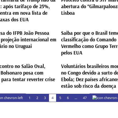
: após tarifaço de 25%,
abertura do “Gilmarpaloo
 entra em nova lista de
Lisboa
taxas dos EUA
sa do IFPB João Pessoa
Saiba por que o Brasil tem
 projeção internacional em
classificação do Comando
ário no Uruguai
Vermelho como Grupo Terr
pelos EUA
contro no Salão Oval,
Voluntários brasileiros m
o Bolsonaro posa com
no Congo devido a surto d
para tentar reverter crise
Ebola; Dez países africano
estão sob risco da doença
1
2
3
4
5
6
…
47