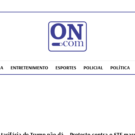
IA
ENTRETENIMENTO
ESPORTES
POLICIAL
POLÍTICA
tarifária de Trump não dá
Protesto contra o STF mar