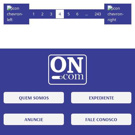
1
2
3
4
5
6
…
243
QUEM SOMOS
EXPEDIENTE
ANUNCIE
FALE CONOSCO