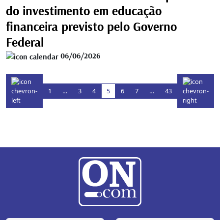
do investimento em educação
financeira previsto pelo Governo
Federal
06/06/2026
1
…
3
4
5
6
7
…
43