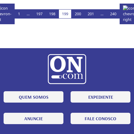
1
…
197
198
199
200
201
…
240
QUEM SOMOS
EXPEDIENTE
ANUNCIE
FALE CONOSCO